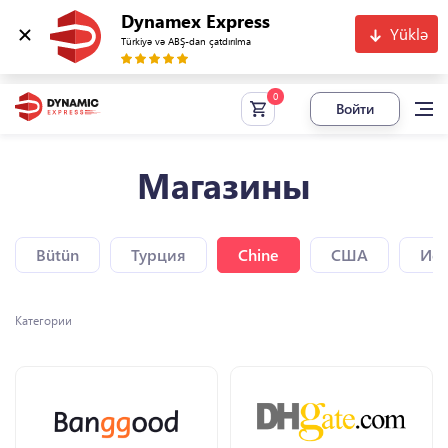
Dynamex Express
Yüklə
Türkiyə və ABŞ-dan çatdırılma
Войти
Магазины
Bütün
Турция
Chine
США
Исп
Категории