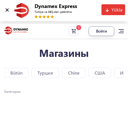
Dynamex Express
Yüklə
Türkiyə və ABŞ-dan çatdırılma
Войти
Магазины
Bütün
Турция
Chine
США
Исп
Категории