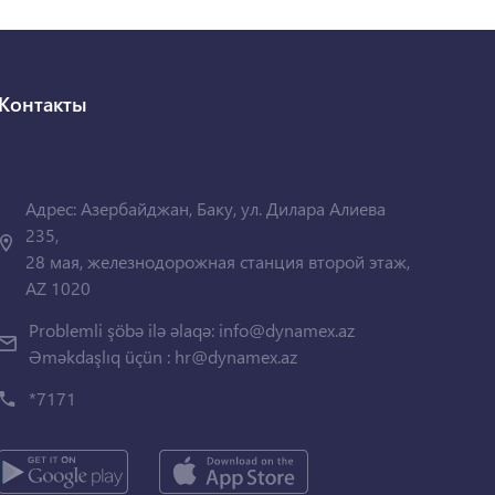
Контакты
Адрес: Азербайджан, Баку, ул. Дилара Алиева
235,
28 мая, железнодорожная станция второй этаж,
AZ 1020
Problemli şöbə ilə əlaqə:
info@dynamex.az
Əməkdaşlıq üçün :
hr@dynamex.az
*7171