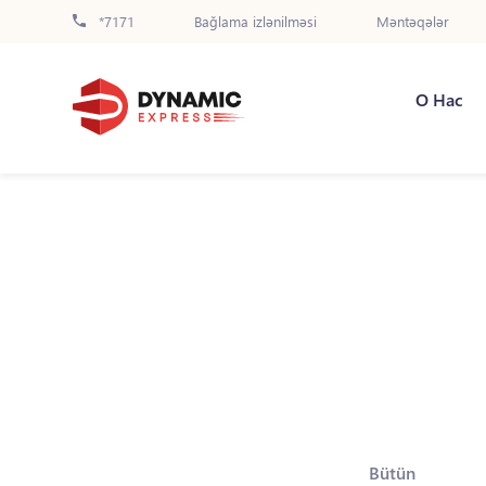
*7171
Bağlama izlənilməsi
Məntəqələr
О Нас
Bütün