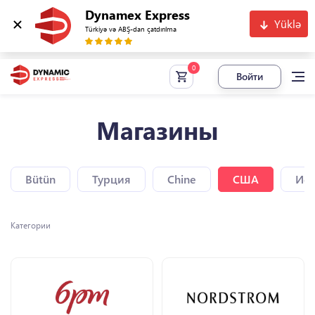
Dynamex Express
Yüklə
Türkiyə və ABŞ-dan çatdırılma
Войти
Магазины
Bütün
Турция
Chine
США
Исп
Категории