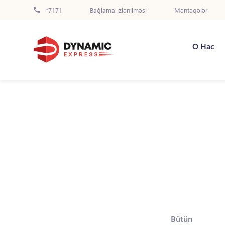
*7171
Bağlama izlənilməsi
Məntəqələr
О Нас
Bütün