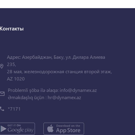
Контакты
Адрес: Азербайджан, Баку, ул. Дилара Алиева
235,
28 мая, железнодорожная станция второй этаж,
AZ 1020
Problemli şöbə ilə əlaqə:
info@dynamex.az
Əməkdaşlıq üçün :
hr@dynamex.az
*7171