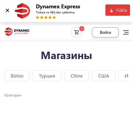
Dynamex Express
Yüklə
Türkiyə və ABŞ-dan çatdırılma
Войти
Магазины
Bütün
Турция
Chine
США
Исп
Категории