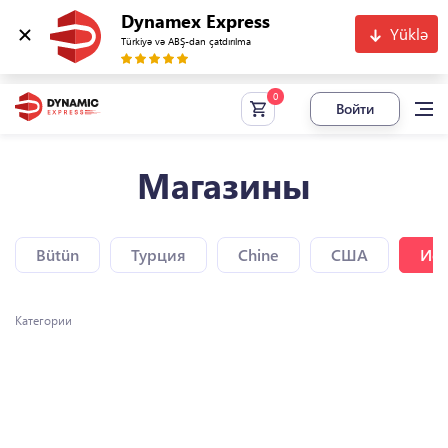
Dynamex Express
Yüklə
Türkiyə və ABŞ-dan çatdırılma
Войти
Магазины
Bütün
Турция
Chine
США
Исп
Категории