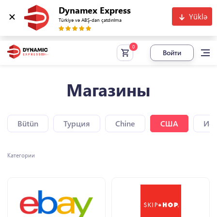
Dynamex Express
Yüklə
Türkiyə və ABŞ-dan çatdırılma
Войти
Магазины
Bütün
Турция
Chine
США
Исп
Категории