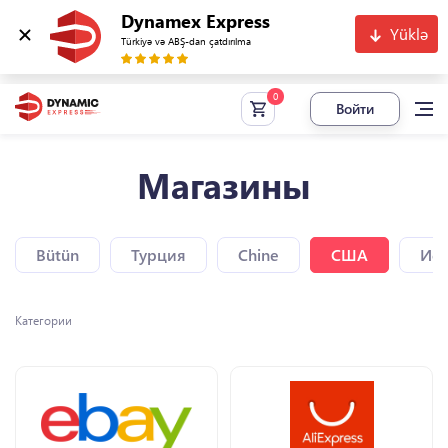
Dynamex Express
Yüklə
Türkiyə və ABŞ-dan çatdırılma
Войти
Магазины
Bütün
Турция
Chine
США
Исп
Категории