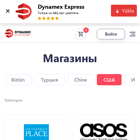
Dynamex Express
Yüklə
Türkiyə və ABŞ-dan çatdırılma
Войти
Магазины
Bütün
Турция
Chine
США
Исп
Категории