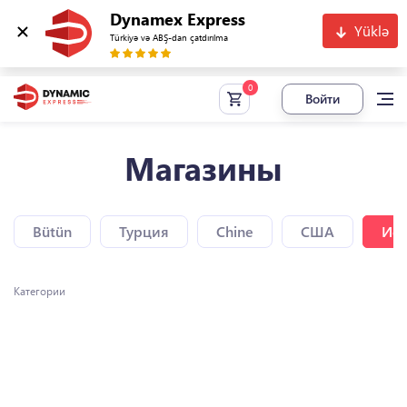
Dynamex Express
Yüklə
Türkiyə və ABŞ-dan çatdırılma
Войти
Магазины
Bütün
Турция
Chine
США
Исп
Категории