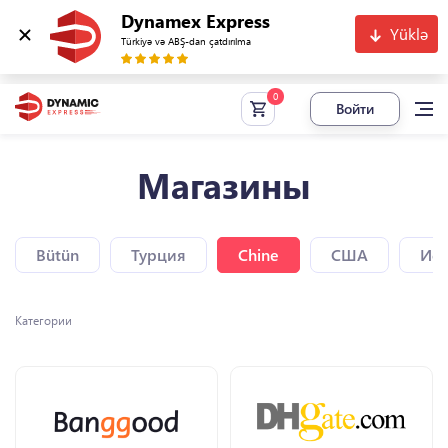
Dynamex Express
Yüklə
Türkiyə və ABŞ-dan çatdırılma
Войти
Магазины
Bütün
Турция
Chine
США
Исп
Категории