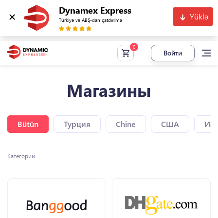
Dynamex Express
Yüklə
Türkiyə və ABŞ-dan çatdırılma
Войти
Магазины
Bütün
Турция
Chine
США
Исп
Категории