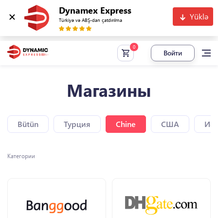
Dynamex Express
Yüklə
Türkiyə və ABŞ-dan çatdırılma
Войти
Магазины
Bütün
Турция
Chine
США
Исп
Категории