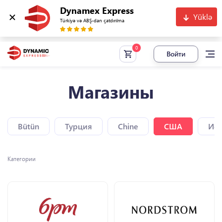
Dynamex Express
Yüklə
Türkiyə və ABŞ-dan çatdırılma
Войти
Магазины
Bütün
Турция
Chine
США
Исп
Категории