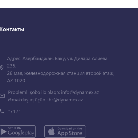
Контакты
Адрес: Азербайджан, Баку, ул. Дилара Алиева
235,
28 мая, железнодорожная станция второй этаж,
AZ 1020
Problemli şöbə ilə əlaqə:
info@dynamex.az
Əməkdaşlıq üçün :
hr@dynamex.az
*7171