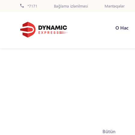
*7171
Bağlama izlənilməsi
Məntəqələr
О Нас
Bütün