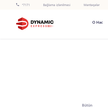
*7171
Bağlama izlənilməsi
Məntəqələr
О Нас
Bütün