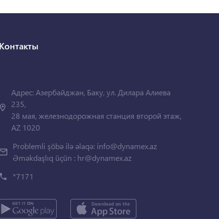
Контакты
Адрес: Азербайджан, Баку, ул. Дилара Алиева
235,
28 мая, железнодорожная станция второй этаж,
AZ 1020
Problemli şöbə ilə əlaqə:
info@dynamex.az
Əməkdaşlıq üçün :
hr@dynamex.az
*7171