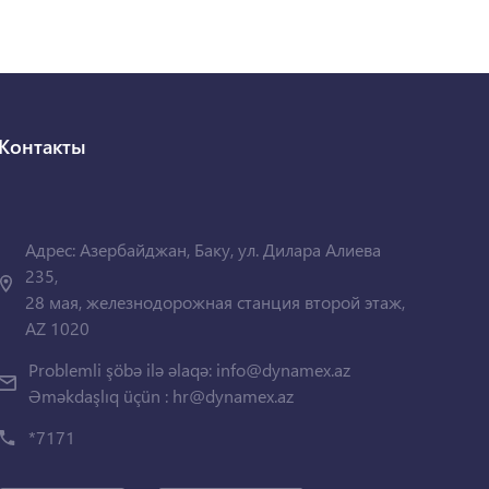
Контакты
Адрес: Азербайджан, Баку, ул. Дилара Алиева
235,
28 мая, железнодорожная станция второй этаж,
AZ 1020
Problemli şöbə ilə əlaqə:
info@dynamex.az
Əməkdaşlıq üçün :
hr@dynamex.az
*7171