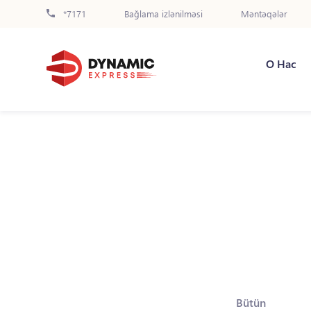
*7171
Bağlama izlənilməsi
Məntəqələr
О Нас
Bütün