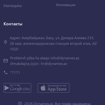
Инновации
Məntəqələr
Контакты
Адрес: Азербайджан, Баку, ул. Дилара Алиева 235,
28 мая, железнодорожная станция второй этаж, AZ
1020
Problemli şöbə ilə əlaqə:
info@dynamex.az
Əməkdaşlıq üçün :
hr@dynamex.az
*7171
2026 Dynamex.az. Все права защищены