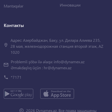
Инновации
Məntəqələr
Контакты
Адрес: Азербайджан, Баку, ул. Дилара Алиева 235,
28 мая, железнодорожная станция второй этаж, AZ
1020
Problemli şöbə ilə əlaqə:
info@dynamex.az
Əməkdaşlıq üçün :
hr@dynamex.az
*7171
2026 Dynamex.az. Все права защищены