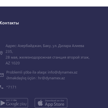
Контакты
Адрес: Азербайджан, Баку, ул. Дилара Алиева
235,
28 мая, железнодорожная станция второй этаж,
AZ 1020
Problemli şöbə ilə əlaqə:
info@dynamex.az
Əməkdaşlıq üçün :
hr@dynamex.az
*7171