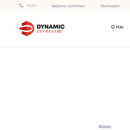
*7171
Bağlama izlənilməsi
Məntəqələr
О Нас
Bütün