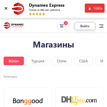
Dynamex Express
Yüklə
Türkiyə və ABŞ-dan çatdırılma
Войти
Магазины
Bütün
Турция
Chine
США
Исп
Категории