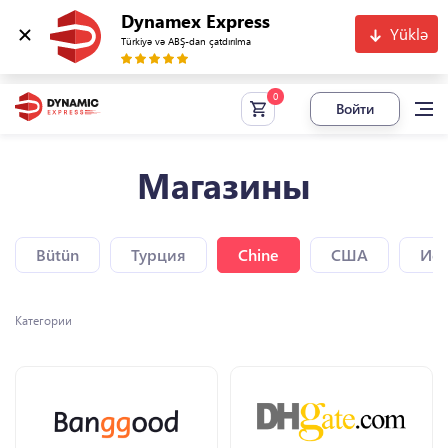
Dynamex Express
Yüklə
Türkiyə və ABŞ-dan çatdırılma
Войти
Магазины
Bütün
Турция
Chine
США
Исп
Категории