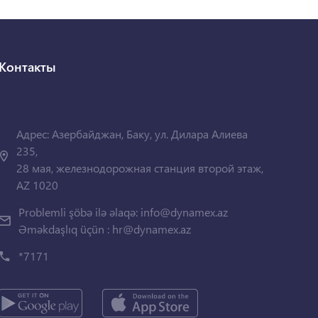
Контакты
Адрес: Азербайджан, Баку, ул. Дилара Алиева
235,
28 мая, железнодорожная станция второй этаж,
AZ 1020
Problemli şöbə ilə əlaqə:
info@dynamex.az
Əməkdaşlıq üçün :
hr@dynamex.az
*7171