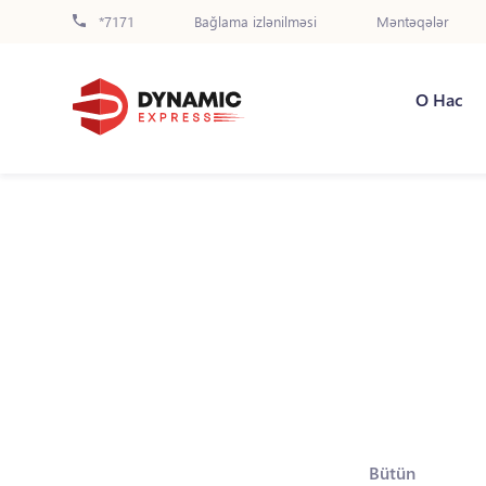
*7171
Bağlama izlənilməsi
Məntəqələr
О Нас
Bütün