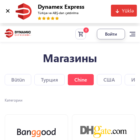
Dynamex Express
Yüklə
Türkiyə və ABŞ-dan çatdırılma
Войти
Магазины
Bütün
Турция
Chine
США
Исп
Категории