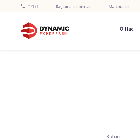
*7171
Bağlama izlənilməsi
Məntəqələr
О Нас
Bütün