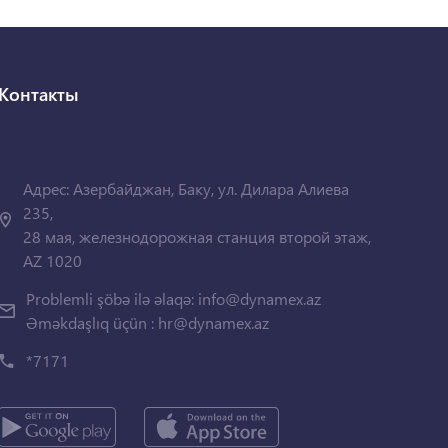
Контакты
Адрес: Азербайджан, Баку, ул. Дилара Алиева
235,
28 мая, железнодорожная станция второй этаж,
AZ 1020
Problemli şöbə ilə əlaqə:
info@dynamex.az
Əməkdaşlıq üçün :
hr@dynamex.az
*7171