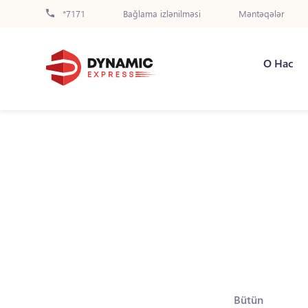
*7171
Bağlama izlənilməsi
Məntəqələr
О Нас
Bütün