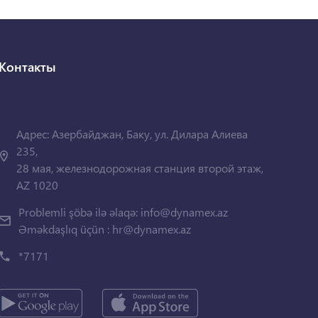
Контакты
Адрес: Азербайджан, Баку, ул. Дилара Алиева
235,
28 мая, железнодорожная станция второй этаж,
AZ 1020
Problemli şöbə ilə əlaqə:
info@dynamex.az
Əməkdaşlıq üçün :
hr@dynamex.az
*7171