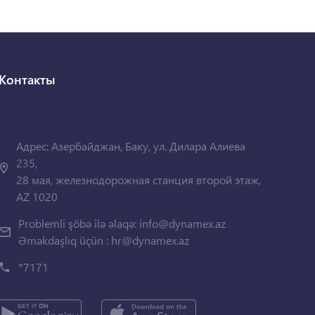
Контакты
Адрес: Азербайджан, Баку, ул. Дилара Алиева
235,
28 мая, железнодорожная станция второй этаж,
AZ 1020
Problemli şöbə ilə əlaqə:
info@dynamex.az
Əməkdaşlıq üçün :
hr@dynamex.az
*7171