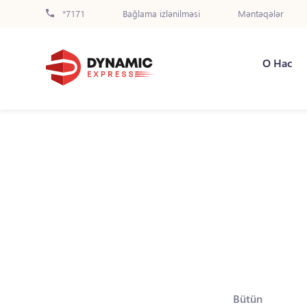
*7171
Bağlama izlənilməsi
Məntəqələr
О Нас
Bütün