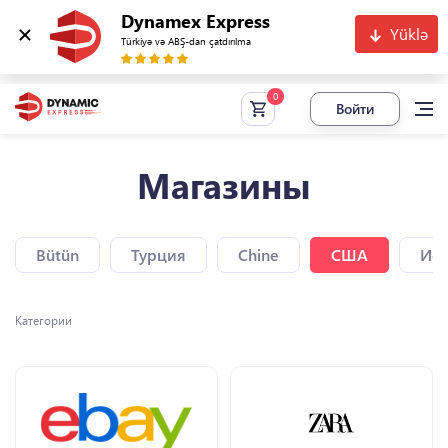
Dynamex Express
Yüklə
Türkiyə və ABŞ-dan çatdırılma
Войти
Магазины
Bütün
Турция
Chine
США
Исп
Категории