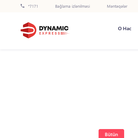
*7171
Bağlama izlənilməsi
Məntəqələr
О Нас
Bütün