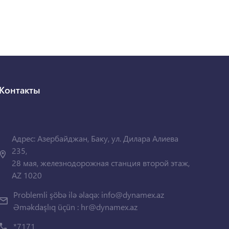
Контакты
Адрес: Азербайджан, Баку, ул. Дилара Алиева
235,
28 мая, железнодорожная станция второй этаж,
AZ 1020
Problemli şöbə ilə əlaqə:
info@dynamex.az
Əməkdaşlıq üçün :
hr@dynamex.az
*7171