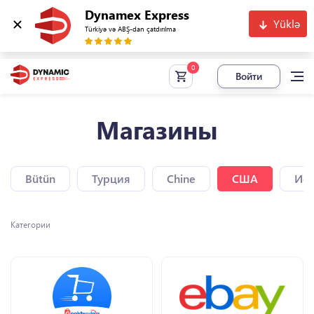
Dynamex Express
Yüklə
Türkiyə və ABŞ-dan çatdırılma
Войти
Магазины
Bütün
Турция
Chine
США
Исп
Категории