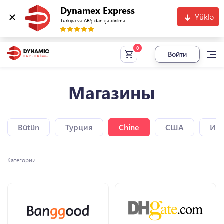
Dynamex Express
Yüklə
Türkiyə və ABŞ-dan çatdırılma
Войти
Магазины
Bütün
Турция
Chine
США
Исп
Категории