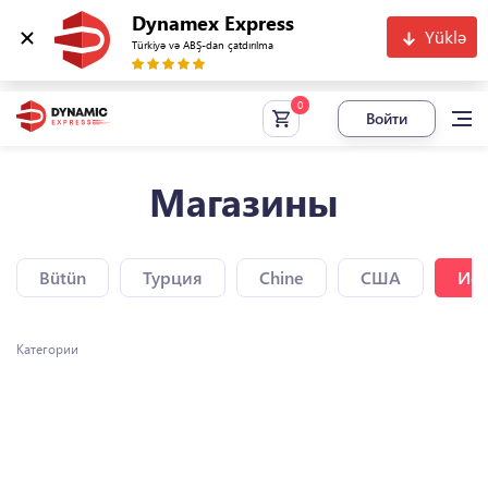
Dynamex Express
Yüklə
Türkiyə və ABŞ-dan çatdırılma
Войти
Магазины
Bütün
Турция
Chine
США
Исп
Категории