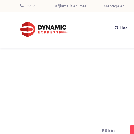
*7171
Bağlama izlənilməsi
Məntəqələr
О Нас
Bütün