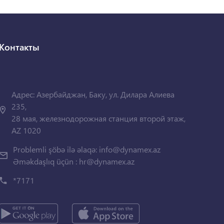
Контакты
Адрес: Азербайджан, Баку, ул. Дилара Алиева
235,
28 мая, железнодорожная станция второй этаж,
AZ 1020
Problemli şöbə ilə əlaqə:
info@dynamex.az
Əməkdaşlıq üçün :
hr@dynamex.az
*7171