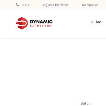
*7171
Bağlama izlənilməsi
Məntəqələr
О Нас
Bütün