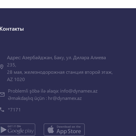
Контакты
Адрес: Азербайджан, Баку, ул. Дилара Алиева
235,
28 мая, железнодорожная станция второй этаж,
AZ 1020
Problemli şöbə ilə əlaqə:
info@dynamex.az
Əməkdaşlıq üçün :
hr@dynamex.az
*7171