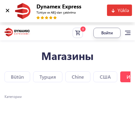
Dynamex Express
Yüklə
Türkiyə və ABŞ-dan çatdırılma
Войти
Магазины
Bütün
Турция
Chine
США
Исп
Категории