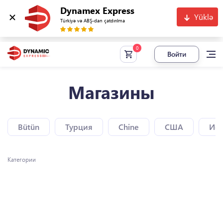
Dynamex Express
Yüklə
Türkiyə və ABŞ-dan çatdırılma
Войти
Магазины
Bütün
Турция
Chine
США
Исп
Категории