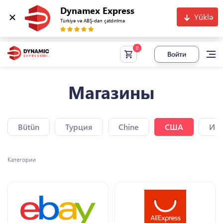
Dynamex Express
Yüklə
Türkiyə və ABŞ-dan çatdırılma
Войти
Магазины
Bütün
Турция
Chine
США
Исп
Категории