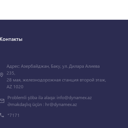
Контакты
Адрес: Азербайджан, Баку, ул. Дилара Алиева
235,
28 мая, железнодорожная станция второй этаж,
AZ 1020
Problemli şöbə ilə əlaqə:
info@dynamex.az
Əməkdaşlıq üçün :
hr@dynamex.az
*7171