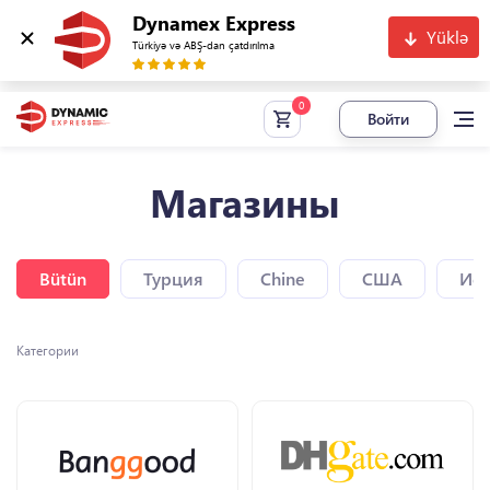
Dynamex Express
Yüklə
Türkiyə və ABŞ-dan çatdırılma
Войти
Магазины
Bütün
Турция
Chine
США
Исп
Категории