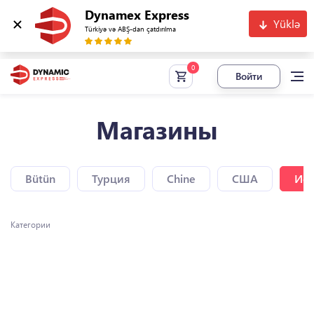
Dynamex Express
Yüklə
Türkiyə və ABŞ-dan çatdırılma
Войти
Магазины
Bütün
Турция
Chine
США
Исп
Категории