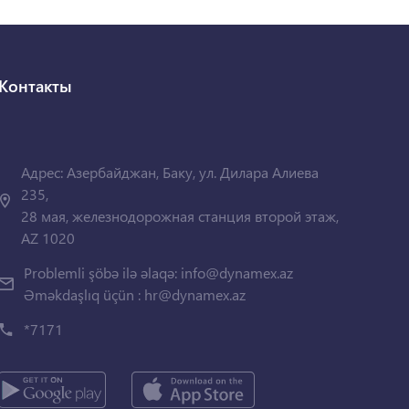
Контакты
Адрес: Азербайджан, Баку, ул. Дилара Алиева
235,
28 мая, железнодорожная станция второй этаж,
AZ 1020
Problemli şöbə ilə əlaqə:
info@dynamex.az
Əməkdaşlıq üçün :
hr@dynamex.az
*7171