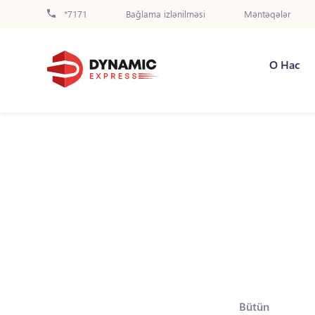
*7171
Bağlama izlənilməsi
Məntəqələr
О Нас
Bütün