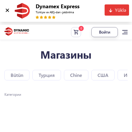
Dynamex Express
Yüklə
Türkiyə və ABŞ-dan çatdırılma
Войти
Магазины
Bütün
Турция
Chine
США
Исп
Категории