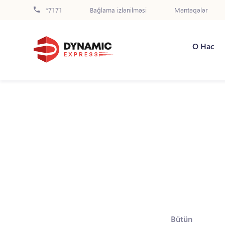
*7171
Bağlama izlənilməsi
Məntəqələr
О Нас
Bütün