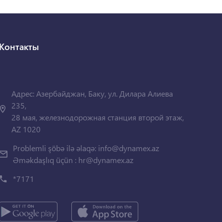
Контакты
Адрес: Азербайджан, Баку, ул. Дилара Алиева
235,
28 мая, железнодорожная станция второй этаж,
AZ 1020
Problemli şöbə ilə əlaqə:
info@dynamex.az
Əməkdaşlıq üçün :
hr@dynamex.az
*7171