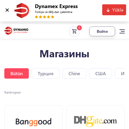
Dynamex Express
Yüklə
Türkiyə və ABŞ-dan çatdırılma
Войти
Магазины
Bütün
Турция
Chine
США
Исп
Категории