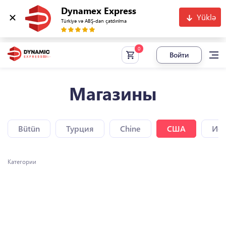
Dynamex Express
Yüklə
Türkiyə və ABŞ-dan çatdırılma
Войти
Магазины
Bütün
Турция
Chine
США
Исп
Категории