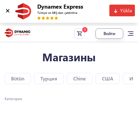
Dynamex Express
Yüklə
Türkiyə və ABŞ-dan çatdırılma
Войти
Магазины
Bütün
Турция
Chine
США
Исп
Категории