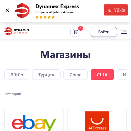
Dynamex Express
Yüklə
Türkiyə və ABŞ-dan çatdırılma
Войти
Магазины
Bütün
Турция
Chine
США
Исп
Категории