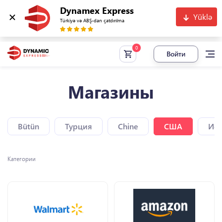
Dynamex Express
Yüklə
Türkiyə və ABŞ-dan çatdırılma
Войти
Магазины
Bütün
Турция
Chine
США
Исп
Категории