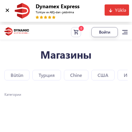
Dynamex Express
Yüklə
Türkiyə və ABŞ-dan çatdırılma
Войти
Магазины
Bütün
Турция
Chine
США
Исп
Категории